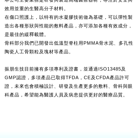
效用並重的生醫高分子材料。
在傷口照護上，以特有的水凝膠技術做為基礎，可以彈性製
造出各種形狀與性能的敷料產品，亦可添加各種有效成分，
是最佳的緩釋載體。
骨科部分我們已開發出低溫型脊柱用PMMA骨水泥、多孔性
陶瓷人工骨顆粒及塊材等產品。
振朋生技目前擁有多項專利及證書，並通過ISO13485及
GMP認證，多項產品已取得TFDA，CE及CFDA產品許可
證，未來也會積極設計、研發及生產更多的敷料、骨科與眼
科產品，希望能為醫護人員及病患提供更好的醫療品質。