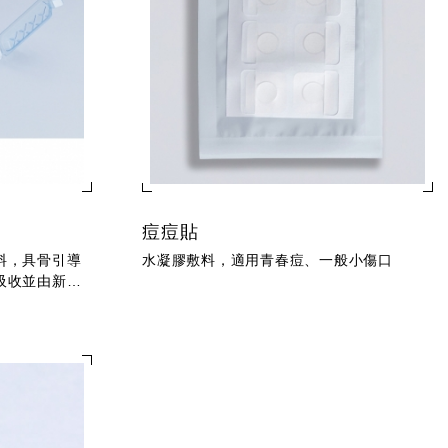
痘痘貼
料，具骨引導
水凝膠敷料，適用青春痘、一般小傷口
吸收並由新生
。