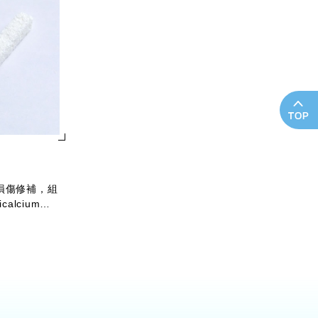
損傷修補，組
alcium
0%，具骨引導