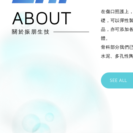
ABOUT
在傷口照護上
礎，可以彈性
品，亦可添加
關於振朋生技
體。
骨科部分我們已
水泥、多孔性
SEE ALL