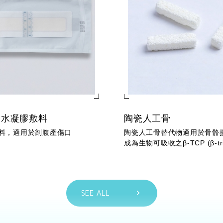
用水凝膠敷料
陶瓷人工骨
料，適用於剖腹產傷口
陶瓷人工骨替代物適用於骨骼
成為生物可吸收之β-TCP (β-tric
phosphate )。
本為一多孔性結構，孔隙度≧7
性(osteoc...
SEE ALL