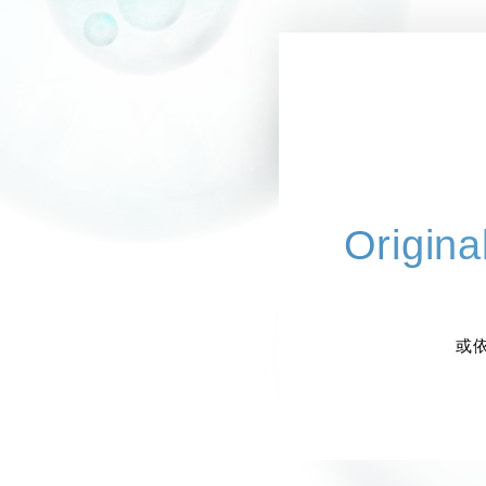
Origin
或