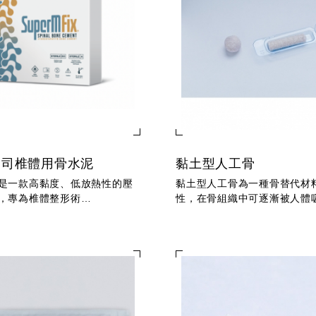
柏司椎體用骨水泥
黏土型人工骨
是一款高黏度、低放熱性的壓
黏土型人工骨為一種骨替代材
，專為椎體整形術
性，在骨組織中可逐漸被人體
oplasty）與椎體後凸矯正術
骨取代，達成骨損傷修復目的
lasty）設計，用於治療椎體壓迫