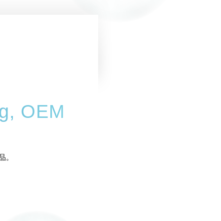
ng, OEM
品。