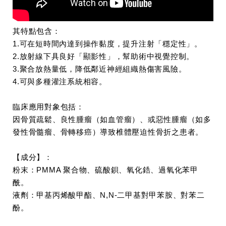
其特點包含：
1.可在短時間內達到操作黏度，提升注射「穩定性」。
2.放射線下具良好「顯影性」，幫助術中視覺控制。
3.聚合放熱量低，降低鄰近神經組織熱傷害風險。
4.可與多種灌注系統相容。
臨床應用對象包括：
因骨質疏鬆、良性腫瘤（如血管瘤）、或惡性腫瘤（如多
發性骨髓瘤、骨轉移癌）導致椎體壓迫性骨折之患者。
【成分】：
粉末：PMMA 聚合物、硫酸鋇、氧化鋯、過氧化苯甲
酰。
液劑：甲基丙烯酸甲酯、N,N-二甲基對甲苯胺、對苯二
酚。