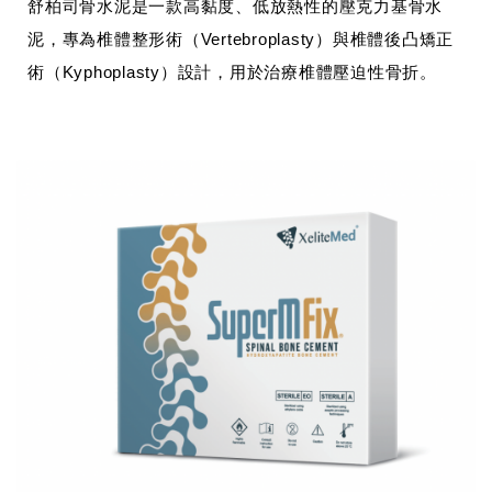
舒柏司骨水泥是一款高黏度、低放熱性的壓克力基骨水
泥，專為椎體整形術（Vertebroplasty）與椎體後凸矯正
術（Kyphoplasty）設計，用於治療椎體壓迫性骨折。