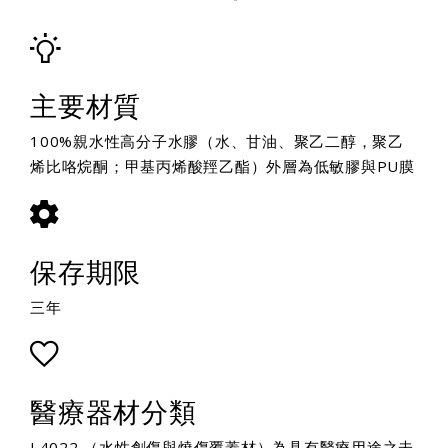
主要材質
100%親水性高分子水膠（水、甘油、聚乙二醇，聚乙
烯比咯烷酮；甲基丙烯酸羥乙酯）外層為低敏膠與PU膜
保存期限
三年
醫療器材分類
I.4022 （水性創傷與燒傷覆蓋材）為具有醫療用途之未