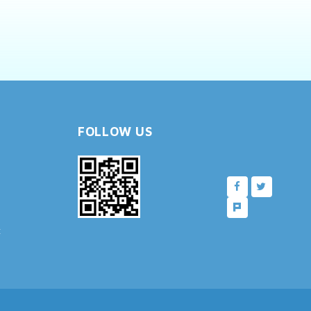
FOLLOW US
樓