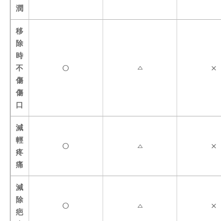
潤
移
除
時
不
傷
傷
口
減
輕
疼
痛
減
除
疤