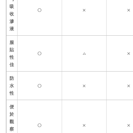
吸
收
滲
液
服
貼
性
佳
防
水
性
便
於
觀
察