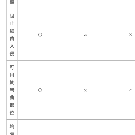
痕
阻
止
細
菌
入
侵
可
用
於
彎
曲
部
位
均
勻