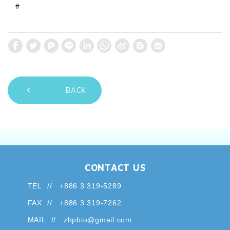
#
W
S
h
i
a
n
t
a
BACK
s
W
A
e
p
i
p
b
o
CONTACT US
TEL
+886 3 319-5289
FAX
+886 3 319-7262
MAIL
zhpbio@gmail.com