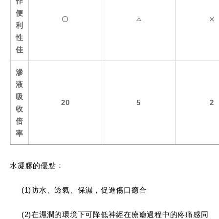
作
便
利
性
佳
滲
液
吸
20
5
2
收
倍
率
水凝膠的優點：
(1)防水、透氣、保濕，促進傷口癒合
(2)在濕潤的環境下可降低神經在療癒過程中的疼痛感同