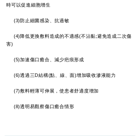
時可以促進細胞增生
(3)防止細菌感染、抗過敏
(4)降低更換敷料造成的不適感(不沾黏;避免造成二次傷
害)
(5)加速傷口癒合、減少疤痕形成
(6)透過三D結構(點、線、面)增加吸收滲液能力
(7)敷料輕薄可伸展，使患者舒適度增加
(8)透明易觀察傷口癒合情形