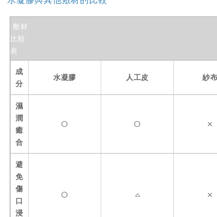
水凝膠與其他敷材的比較
敷材
比較
表
成
水凝膠
人工皮
紗
分
濕
潤
癒
合
避
免
傷
口
浸