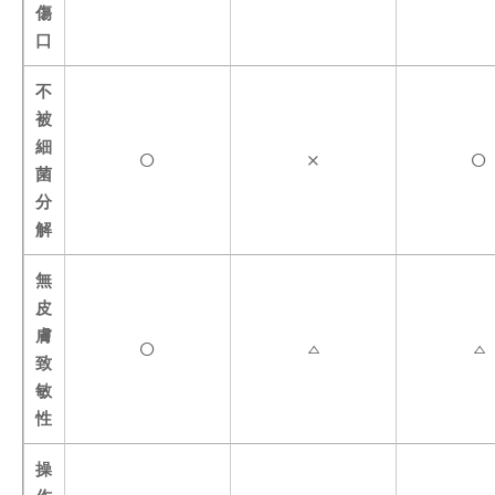
傷
口
不
被
細
菌
分
解
無
皮
膚
致
敏
性
操