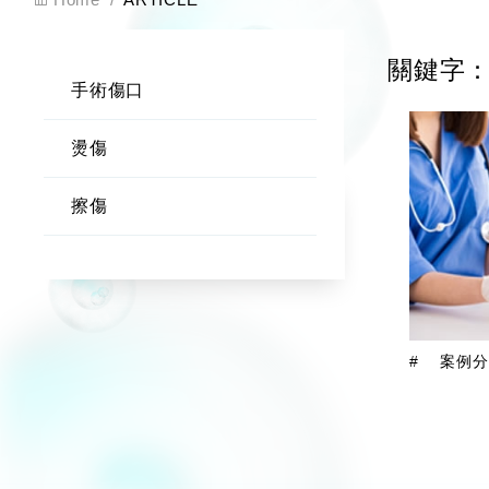
關鍵字：
手術傷口
燙傷
擦傷
#
案例分