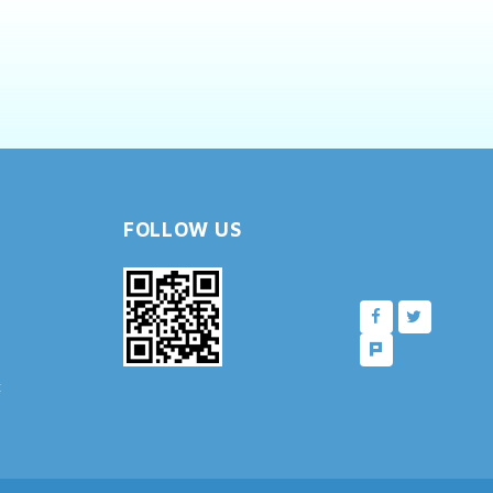
FOLLOW US
樓